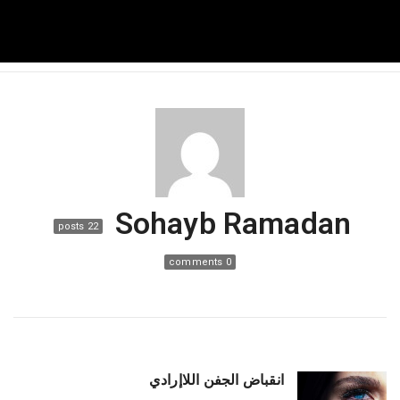
a
v
i
g
Sohayb Ramadan
22 posts
a
0 comments
t
i
انقباض الجفن اللاإرادي
o