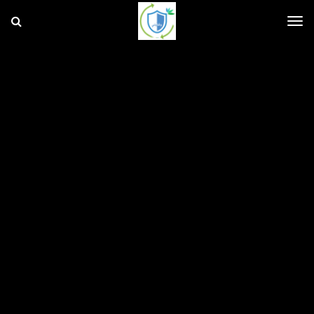
و
ق
ا
T
ي
ت
ي
o
g
g
l
e
n