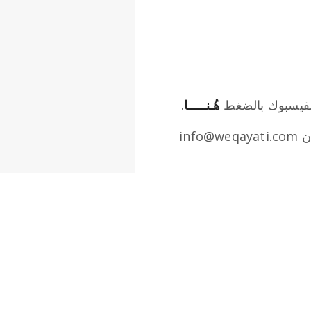
الفيسبوك بالضغط
هُـنـــــا
.
ان
info@weqayati.com