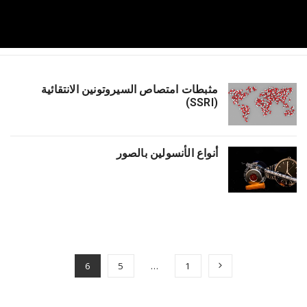
a
v
مثبطات امتصاص السيروتونين الانتقائية
i
(SSRI)
g
أنواع الأنسولين بالصور
a
t
i
6
5
…
1
o