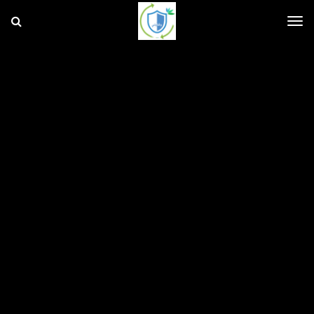
و
ق
ا
T
ي
ت
ي
o
g
g
l
e
n