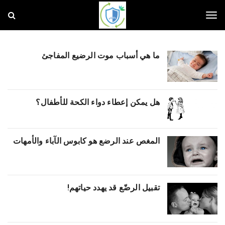
و
ق
ا
T
ي
ت
ي
ما هي أسباب موت الرضيع المفاجئ
o
g
هل يمكن إعطاء دواء الكحة للأطفال؟
g
المغص عند الرضع هو كابوس الآباء والأمهات
l
e
تقبيل الرضّع قد يهدد حياتهم!
n