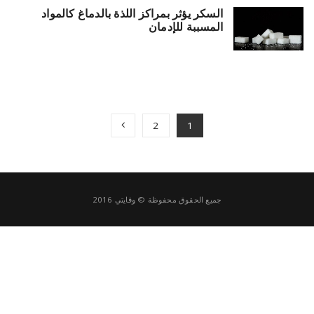
السكر يؤثر بمراكز اللذة بالدماغ كالمواد
a
المسببة للإدمان
v
i
2
1
g
a
جميع الحقوق محفوظة © وقايتي 2016
t
i
o