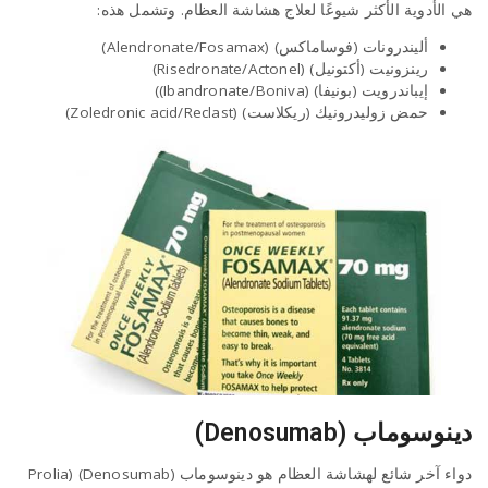
هي الأدوية الأكثر شيوعًا لعلاج هشاشة العظام. وتشمل هذه:
أليندرونات (فوساماكس) (Alendronate/Fosamax)
رينزونيت (أكتونيل) (Risedronate/Actonel)
إيباندرويت (بونيفا) (Ibandronate/Boniva))
حمض زوليدرونيك (ريكلاست) (Zoledronic acid/Reclast)
دينوسوماب (Denosumab)
دواء آخر شائع لهشاشة العظام هو دينوسوماب (Denosumab) (Prolia