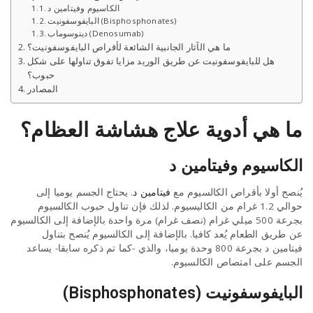
الكاسيوم وفيتامين د
البايفوسفونيت (Bisphosphonates)
دينوسوماب (Denosumab)
ما هي الآثار الجانبية الشائعة لأقراص البايفوسفونيت؟
هل للبايفوسفونيت عن طريق الوريد مزايا تفوق تناولها على شكل
حبوب؟
المصادر
ما هي أدوية علاج هشاشة العظام؟
الكاسيوم وفيتامين د
يُنصح أولا بأقراص الكالسيوم مع
فيتامين د
. يحتاج الجسم يوميا إلى
حوالي 1.2 غرام من الكاليسيوم. لذلك فإن تناول حبوب الكالسيوم
بجرعة 500 ميلي غرام (نصف غرام) مرة واحدة بالإضافة إلى الكالسيوم
عن طريق الطعام يُعد كافيا. بالإضافة إلى الكالسيوم يُنصح بتناول
فيتامين د بجرعة 800 وحدة يوميا، والذي -كما تم ذكره سابقا- يساعد
الجسم على امتصاص الكالسيوم.
البايفوسفونيت (Bisphosphonates)