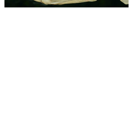
a
v
i
g
a
t
i
o