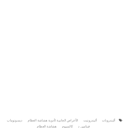
أليندرونات
أليندرونيت
الأعراض الجانبية لأدوية هشاشة العظام
ديسونوماب
فيتامين د
كالسيوم
هشاشة العظام