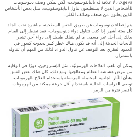
،Xgeva). لا علاقة له بالبايفوسفونيت، لكن يمكن وصف دينوسوماب
للأشخاص الذين لا يستطيعون تناول البايفوسفونيت، مثل بعض الأشخاص
الذين يعانون من ضعف وظائف الكلى.
يتم إعطاء دينوسوماب عن طريق الحقن السطحية، مباشرة تحت الجلد
كل ستة أشهر. إذا كنت تتناول دواء دينوسوماب، فقد تضطر إلى القيام
بذلك إلى أجل غير مسمى ما لم ينقلك طبيبك إلى دواء آخر. تشير
الأبحاث الحديثة إلى أنه قد يكون هناك خطر كبير لحدوث كسور في
العمود الفقري بعد التوقف عن تناول الدواء، لذلك من المهم أن تتناوله
باستمرار.
يمكن أن تلعب العلاجات الهرمونيّة، مثل الإستروجين، دورًا في الوقاية
من مرض هشاشة العظام ومعالجتها. ومع ذلك، كان هناك بعض القلق
بشأن الآثار الجانبية المحتملة المرتبطة باستخدام العلاج بالهرمونات.
توصي الدراسات الحالية باستخدام أقل جرعة ممكنة من الهرمونات
لأقصر فترة من الزمن.