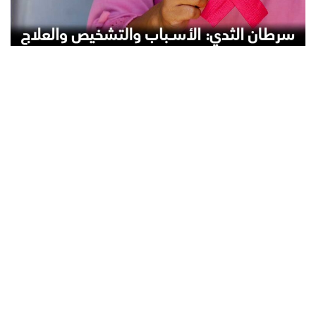
a
v
i
g
a
t
i
o