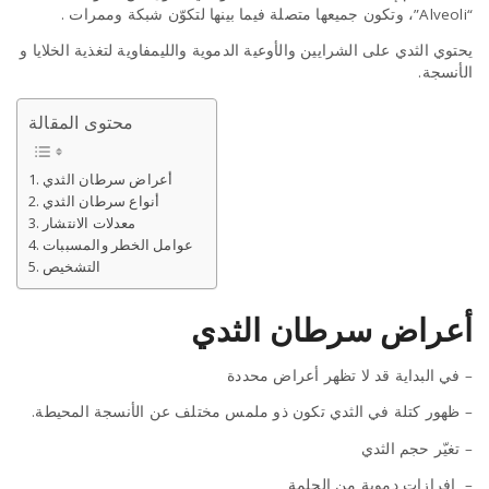
“Alveoli”، وتكون جميعها متصلة فيما بينها لتكوّن شبكة وممرات .
يحتوي الثدي على الشرايين والأوعية الدموية والليمفاوية لتغذية الخلايا و
الأنسجة.
محتوى المقالة
أعراض سرطان الثدي
أنواع سرطان الثدي
معدلات الانتشار
عوامل الخطر والمسببات
التشخيص
أعراض سرطان الثدي
– في البداية قد لا تظهر أعراض محددة
– ظهور كتلة في الثدي تكون ذو ملمس مختلف عن الأنسجة المحيطة.
– تغيّر حجم الثدي
– إفرازات دموية من الحلمة