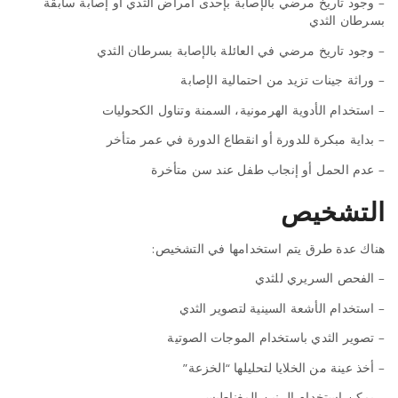
– وجود تاريخ مرضي بالإصابة بإحدى أمراض الثدي أو إصابة سابقة
بسرطان الثدي
– وجود تاريخ مرضي في العائلة بالإصابة بسرطان الثدي
– وراثة جينات تزيد من احتمالية الإصابة
– استخدام الأدوية الهرمونية، السمنة وتناول الكحوليات
– بداية مبكرة للدورة أو انقطاع الدورة في عمر متأخر
– عدم الحمل أو إنجاب طفل عند سن متأخرة
التشخيص
هناك عدة طرق يتم استخدامها في التشخيص:
– الفحص السريري للثدي
– استخدام الأشعة السينية لتصوير الثدي
– تصوير الثدي باستخدام الموجات الصوتية
– أخذ عينة من الخلايا لتحليلها “الخزعة”
– يمكن استخدام الرنين المغناطيسي