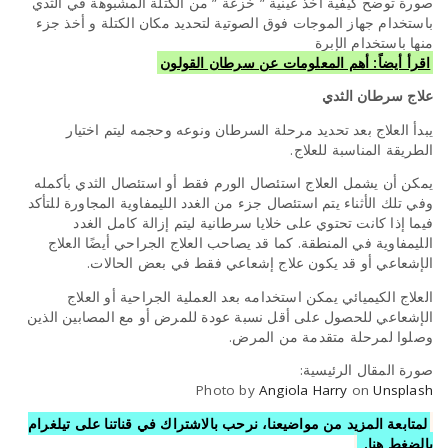
صورة توضح كيفية أخذ عينية ” خزعة ” من الكتلة المشبوهة في الثدي
باستخدام جهاز الموجات فوق الصوتية لتحديد مكان الكتلة و أخذ جزء
منها باستخدام الإبرة
اقرأ أيضاً: أهم المعلومات عن سرطان القولون
علاج سرطان الثدي
يبدأ العلاج بعد تحديد مرحلة السرطان ونوعه وحجمه ليتم اختيار
الطريقة المناسبة للعلاج.
يمكن أن يشمل العلاج استئصال الورم فقط أو استئصال الثدي بأكمله
وفي تلك الأثناء يتم استئصال جزء من الغدد الليمفاوية المجاورة للتأكد
فيما إذا كانت تحتوي على خلايا سرطانية ليتم إزالة كامل الغدد
الليمفاوية في المنطقة. كما قد يصاحب العلاج الجراحي أيضًا العلاج
الإشعاعي أو قد يكون علاج إشعاعي فقط في بعض الحالات.
العلاج الكيميائي يمكن استخدامه بعد العملية الجراحية أو العلاج
الإشعاعي للحصول على أقل نسبة عودة للمرض أو مع المصابين الذين
وصلوا لمرحلة متقدمة من المرض.
صورة المقال الرئيسية:
Photo by
Angiola Harry
on
Unsplash
لمتابعة المزيد من مواضيعنا، نرحب بالاشتراك في قناتنا على تيلغرام
بالضغط هنا.