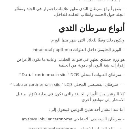
– بعض أنواع سرطان الثدي تظهر علامات احمرار في الجلد وتقشّر
الجلد حول الحلمة وانقلاب الحلمة للداخل.
أنواع سرطان الثدي
ويكون ذلك وفقًا للخلايا التي ظهر منها الورم:
– الورم الحليمي داخل القنوات intraductal papilloma
هو ورم حميدي يظهر في قنوات الحليب. وعادة ما تكون الأعراض
إفرازات بنية اللون أو دموية من الحلمة.
– سرطان القنوات المحلي Ductal carcinoma in situ ” DCIS “
– – سرطان الفصيصي المحلي Lobular carcinoma in situ ” LCIS “
كِلا النوعين من الأورام الخبيثة والتي تكون في بداية تكوّنها ماقبل
الانتشار إلى مواضع أخرى.
أما عند انتشار أحد هذين النوعين فيتحول إلى:
– سرطان الفصيصي الاجتياحي invasive lobular carcinoma
– سرطان القنوات الاجتياحي invasive ductal carcinoma