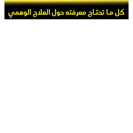
a
v
i
g
a
t
i
o