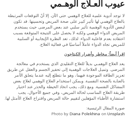
عيوب العـلاج الوهـمي
لا توجد أدوية علمية للعلاج الوهمي حتى الآن. إلا أنّ التوقعات المرتبطة
بالعلاج الوهمي لها تأثير كبير على صحة المريض وتحسينها. قد تكون
لبعض الأدوية الوهمية تأثير سلبي عند بعض المرضى حيث يستخدم
المريض الدواء الوهمي ولكنه لا يحصل على النتيجة المتوقعة بسبب
اعتقاده بعدم فاعلية الدواء. لذلك، تعد النظرة الإيجابية أو السلبية
للمريض تجاه الدواء عاملاً أساسيًا في فعالية العلاج.
اقرأ أيضاً: مخاطر وأضرار الكبتاجون
يعد العلاج الوهمـي بديلاً للعلاج التقليدي الذي يستخدم في معالجة
المرضى. وتميل العلاجات الوهمية إلى تحفيز الجسم والعقل عن طريق
تعزيز الطاقة الموجودة فيهما، وهو ما نتطلع إليه عندما يتعلق الأمر
بالعناية بالصحة النفسية. ويمكن استخدام العلاج الوهمي لعلاج بعض
المشاكل النفسية. ومع ذلك، يجب اتخاذ الحيطة والحذر عند اختيار
طريقة العلاج المناسب لحالة المريض، وفي جميع الأحوال، يجب
استشارة الأطباء المؤهلين لتقييم حالة المريض واقتراح العلاج الأمثل لها.
صورة المقال الرئيسية:
Photo by
Diana Polekhina
on
Unsplash