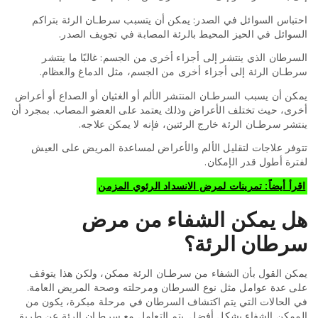
احتباس السوائل في الصدر: يمكن أن يتسبب سرطـان الرئة بتراكم
السوائل في الحيز المحيط بالرئة المصابة في تجويف الصدر.
السرطان الذي ينتشر إلى أجزاء أخرى من الجسم: غالبًا ما ينتشر
سرطـان الرئة إلى أجزاء أخرى من الجسم، مثل الدماغ والعظام.
يمكن أن يسبب السرطـان المنتشر الألم أو الغثيان أو الصداع أو أعراض
أخرى، حيث تختلف الأعراض وذلك يعتمد على العضو المصاب. بمجرد أن
ينتشر سرطـان الرئة خارج الرئتين، فإنه لا يمكن علاجه.
تتوفر علاجات لتقليل الألم والأعراض لمساعدة المريض على العيش
لفترة أطول قدر الإمكان.
اقرأ أيضاً: تمرينات لمرض الانسداد الرئوي المزمن
هل يمكن الشفاء من مرض
سرطان الرئة؟
يمكن القول بأن الشفاء من سرطـان الرئة ممكن، ولكن هذا يتوقف
على عدة عوامل مثل نوع السرطان ومرحلته وصحة المريض العامة.
في الحالات التي يتم اكتشاف السرطان في مرحلة مبكرة، يكون من
الممكن الشفاء بشكل أفضل. يتم التعامل مع سرطـان الرئة عن طريق