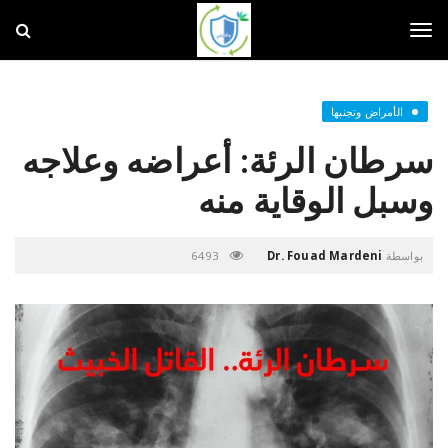
و
ق
ا
T
ي
ت
ي
o
الأمراض وتجنبها
سرطان الرئة: أعراضه وعلاجه
g
وسبل الوقاية منه
g
بواسطة
Dr. Fouad Mardeni
6493
l
e
n