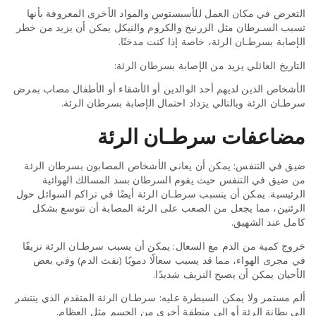
التعرض في مكان العمل للأسبستوس والمواد الأخرى المعروفة بأنها
تسبب السـرطان مثل الزرنيخ والكروم والنيكل يمكن أن يزيد من خطر
الإصابة بسرطـان الرئة، خاصة إذا كنت مدخنًا.
التاريخ العائلي يزيد من الإصابة بسرطان الرئة:
الأشخاص الذين لديهم أحد الوالدين أو الأشقاء أو الأطفال مصاب بمرض
سرطـان الرئة وبالتالي يزداد احتمال الإصابة بسرطان الرئة.
مضاعفات سرطـان الرئة
ضيق في التنفس: يمكن أن يعاني الأشخاص المصابون بسرطان الرئة
من ضيق في التنفس حيث يقوم السرطان بسد المسالك الهوائية
الرئيسية. يمكن أن يتسبب سرطـان الرئة أيضًا في تراكم السوائل حول
الرئتين، مما يجعل من الصعب على الرئة المصابة أن تتوسع بشكل
كامل عند الشهيق.
خروج كمية من الدم مع السعال: يمكن أن يسبب سرطـان الرئة نزيفًا
في مجرى الهواء، مما قد يسبب سعالًا دمويًا (نفث الدم) وفي بعض
الأحيان يمكن أن يصبح النزيف شديدًا.
ألم مستمر ولا يمكن السيطرة عليه: سرطـان الرئة المتقدم الذي ينتشر
إلى بطانة الرئة أو إلى منطقة أخرى من الجسم مثل العظام.