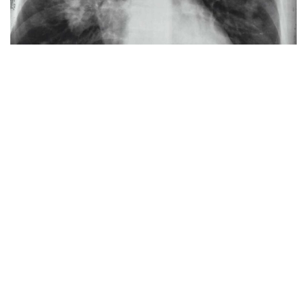
a
v
i
g
a
t
i
o