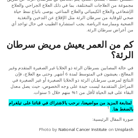
مجموعة من العلاجات المختلفة، بما في ذلك العلاج الجراحي والعلاج
الإشعاعي والعلاج الكيميائي والعلاج المناعي. يوصى باتباع نمط حياة
صحي للوقاية من سرطان الرئة مثل الإقلاع عن التدخين والتغذية
الصحية وممارسة الرياضة. يجب استشارة الطبيب في حال تواجد أي
من أعراض سرطان الرئة.
كم من العمر يعيش مريض سرطان
الرئة؟
في حالة المصابين بسرطان الرئة ذو الخلايا غير الصغيرة المتقدم وغير
المعالج، يعيشون في المتوسط لمدة 6 أشهر. وحتى مع العلاج، فإن
النتائج لمرضى سرطـان الرئة ذو الخلايا الصغيرة أو غير الصغيرة في
المراحل المتقدمة ليست جيدة على وجه الخصوص، حيث يصل معدل
البقاء على قيد الحياة لأقل من 1% منهم خلال 5 سنوات.
لمتابعة المزيد من مواضيعنا، نرحب بالاشتراك في قناتنا على تيلغرام
1
بالضغط هنا.
صورة المقال الرئيسية:
Photo by
National Cancer Institute
on
Unsplash