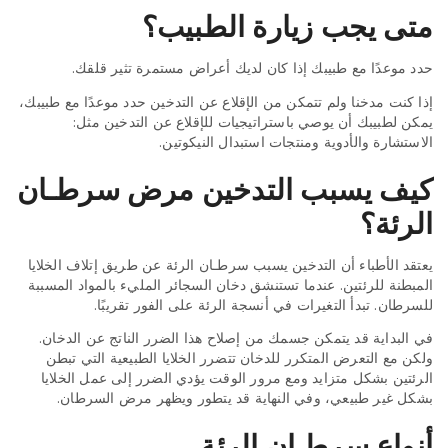
متى يجب زيارة الطبيب؟
حدد موعدًا مع طبيبك إذا كان لديك أعراض مستمرة تثير قلقك.
إذا كنت مدخنا ولم تتمكن من الإقلاع عن التدخين حدد موعدًا مع طبيبك،
يمكن لطبيبك أن يوصي باستراتيجيات للإقلاع عن التدخين مثل:
الاستشارة والأدوية ومنتجات استبدال النيكوتين.
كيف يسبب التدخين مرض سرطـان
الرئة؟
يعتقد الأطباء أن التدخين يسبب سرطـان الرئة عن طريق إتلاف الخلايا
المبطنة للرئتين. عندما تستنشق دخان السجائر المليء بالمواد المسببة
للسرطان. تبدأ التغيرات في أنسجة الرئة على الفور تقريبًا.
في البداية قد يتمكن جسمك من إصلاح هذا الضرر الناتج عن الدخان.
ولكن مع التعرض المتكرر للدخان تتضرر الخلايا الطبيعية التي تبطن
الرئتين بشكل متزايد ومع مرور الوقت يؤدي الضرر إلى عمل الخلايا
بشكل غير طبيعي، وفي النهاية قد يتطور ويظهر مرض السرطان.
أنواع سرطـان الرئة