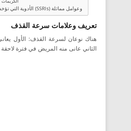
الكريمات 
الأدوية التي تؤخذ بالفم: مثبطات امتصاص السيروتونين الانتقائية (SSRIs) وعوامل مماثلة
تعريف وعلامات سرعة القذف
هناك نوعان لسرعة القذف: الأول يعاني
الثاني عانى منه المريض في فترة لاحقة