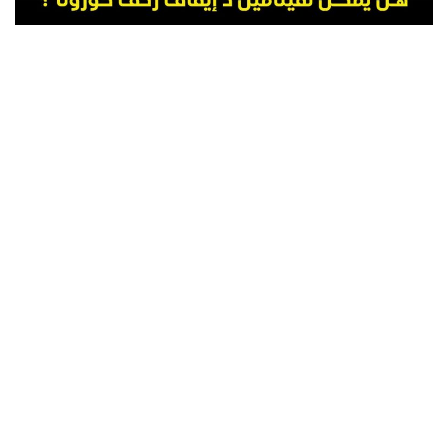
a
v
i
g
a
t
i
o