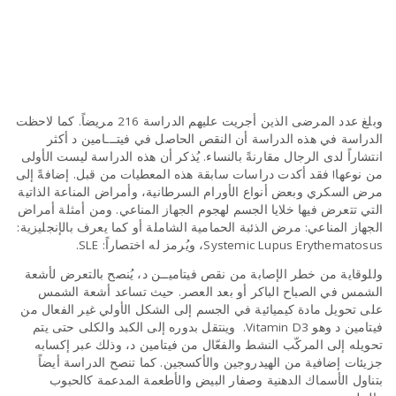
وبلغ عدد المرضى الذين أجريت عليهم الدراسة 216 مريضاً. كما لاحظت
الدراسة في هذه الدراسة أن النقص الحاصل في فيتـــامين د أكثر
انتشاراً لدى الرجال مقارنةً بالنساء. يُذكر أن هذه الدراسة ليست الأولى
من نوعها! فقد أكدت دراسات سابقة هذه المعطيات من قبل. إضافةً إلى
مرض السكري وبعض أنواع الأورام السرطانية، وأمراض المناعة الذاتية
التي تتعرض فيها خلايا الجسم لهجوم الجهاز المناعي. ومن أمثلة أمراض
الجهاز المناعي: مرض الذئبة الحمامية الشاملة أو كما يعرف بالإنجليزية:
Systemic Lupus Erythematosus، ويُرمز له اختصاراً: SLE.
وللوقاية من خطر الإصابة من نقص فيتاميــن د، يُنصح بالتعرض لأشعة
الشمس في الصباح الباكر أو بعد العصر. حيث تساعد أشعة الشمس
على تحويل مادة كيميائية في الجسم إلى الشكل الأولي غير الفعال من
فيتامين د وهو Vitamin D3. وينتقل بدوره إلى الكبد والكلى حتى يتم
تحويله إلى المركّب النشط والفعّال من فيتامين د، وذلك عبر إكسابه
جزيئات إضافية من الهيدروجين والأكسجين. كما تنصح الدراسة أيضاً
بتناول الأسماك الدهنية وصفار البيض والأطعمة المدعمة كالحبوب