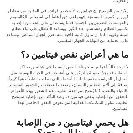
والحليب.
ولابد من التوضيح أن فيتامين د لا تنحصر فوائده في الوقاية من مخاطر
فيروس كورونا المستجد. فهو يلعب دوراً هاماً في امتصاص الكالسيوم
والفوسفات الضروريين للجسم! فهما يساعدان على الحد من الإصابة
بكسور العظام وهشاشتها عند الكبر. ويساعد الأطفال على بناء عظام
متينة وقوية، كما أن تناول كمية كافية منه تعزز الجهاز المناعي. وتساعد
على الحماية من التهابات الجهاز التنفسي.
ما هي أعراض نقص فيتامين د؟
لا توجد غالباً أعراض ملحوظة للنقص البسيط في فيتامين د، لكن
المصاب قد يجدُ صعوبةً بالتركيز على أنشطته في الحياة اليومية، مثل
العمل أو الدراسة ولاسيما تلك الأنشطة التي تتطلب نشاطاً ذهنياً كبيراً.
إضافةً إلى آلام العظام والأسنان، وضعف العضلات، والشعور المستمر
بالإعياء والتعب. كما يُنصح بمراجعة الطبيب عند الشعور بهذه الأعراض.
للتحقق من الإصابة بنقص فيتامين د، وعند التأكد من الإصابة سينصح
الطبيب بتناول المكملات الغذائية التي تعوض النقص الحاصل لهذا
الفيتامين.
هل يحمي فيتامـين د من الإصابة
بفيروس كورونا المستجد؟