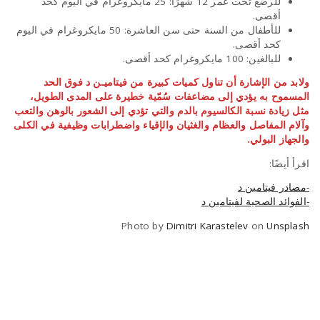
للرضع تحت عمر 12 شهرًا: 25 مايكروغرام في اليوم كحد
أقصى.
للأطفال من السنة حتى سن العاشرة: 50 مايكروغرام في اليوم
كحد أقصى.
للبالغين: 100 مايكروغرام كحد أقصى.
ولابد من الإشارة أن تناول كميات كبيرة من فيتاميـن د فوق الحد
المسموح به يؤدي إلى مضاعفات سُمّية خطيرة على المدى الطويل،
مثل زيادة نسبة الكالسيوم بالدم والتي تؤدي إلى الشعور بالوهن والتعب
وآلام المفاصل والعظام والغثيان والإقياء واضطرابات وظيفية في الكلى
والجهاز البولي.
اقرأ أيضًا:
-مصادر فيتامين د
-الفوائد الصحية لفيتامين د
Photo by
Dimitri Karastelev
on
Unsplash