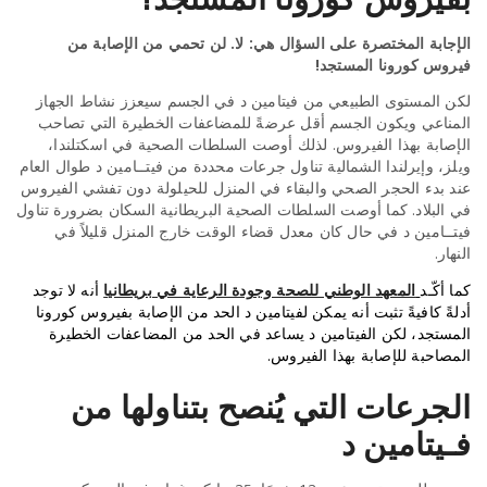
الإجابة المختصرة على السؤال هي: لا. لن تحمي من الإصابة من
فيروس كورونا المستجد!
لكن المستوى الطبيعي من فيتامين د في الجسم سيعزز نشاط الجهاز
المناعي ويكون الجسم أقل عرضةً للمضاعفات الخطيرة التي تصاحب
الإصابة بهذا الفيروس. لذلك أوصت السلطات الصحية في اسكتلندا،
ويلز، وإيرلندا الشمالية تناول جرعات محددة من فيتــامين د طوال العام
عند بدء الحجر الصحي والبقاء في المنزل للحيلولة دون تفشي الفيروس
في البلاد. كما أوصت السلطات الصحية البريطانية السكان بضرورة تناول
فيتــامين د في حال كان معدل قضاء الوقت خارج المنزل قليلاً في
النهار.
كما أكّـد
المعهد الوطني للصحة وجودة الرعاية في بريطانيا
أنه لا توجد
أدلةً كافيةً تثبت أنه يمكن لفيتامين د الحد من الإصابة بفيروس كورونا
المستجد، لكن الفيتامين د يساعد في الحد من المضاعفات الخطيرة
المصاحبة للإصابة بهذا الفيروس.
الجرعات التي يُنصح بتناولها من
فـيتامين د