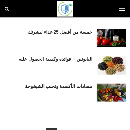
و
ق
ا
T
ي
ت
ي
خمسة من أفضل 25 غذاء لبشرتك
o
g
البايوتين – فوائده وكيفية الحصول عليه
g
l
مضادات الأكسدة وتجنب الشيخوخة
e
n