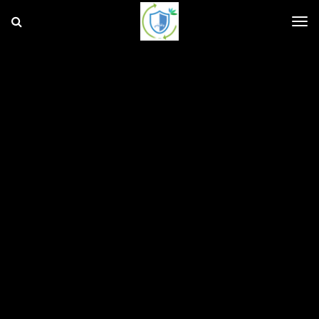
و
ق
ا
T
ي
ت
ي
o
g
g
l
e
n